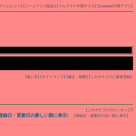
] [
] [
] [
]
プリレビュー
イージーリブ総合
フルブラウザ用アプリ
SymbianOS用アプリ
[
] [
] [
] [
]
使い方
サイトマップ
修正・削除
このカテゴリに新規登録
[
]
このカテゴリのランキング
登録日・更新日の新しい順に表示
] [
]
登録日・更新日の古い順に表示