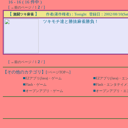
16 - 16 ( 16 件中 )
[
/
2
/ ]
←前のページ
1
【
】
作者(著作権者)：Tonight 登録日：2002/08/10(Sat) 
激闘ツキ麻雀
ツキモチ達と勝抜麻雀勝負！
[
/
2
/ ]
←前のページ
1
【その他のカテゴリ】
[
]
↑ページTOPへ
■
■
EZアプリ(Java)・ゲーム
EZアプリ(Java)・
■
■
Flash・ゲーム
Flash・エンタテイ
■
■
オープンアプリ・ゲーム
オープンアプリ・エ