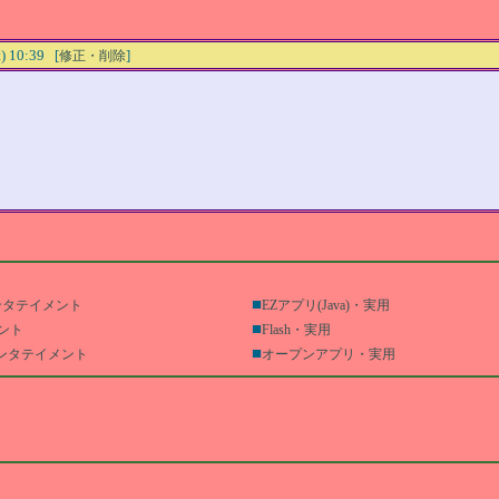
10:39 [
]
修正・削除
■
エンタテイメント
EZアプリ(Java)・実用
■
メント
Flash・実用
■
ンタテイメント
オープンアプリ・実用