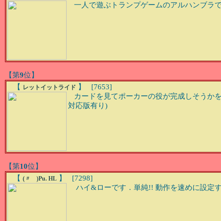
一人で遊ぶトランプゲームのアルハンブラです。
【第
9
位】
【
】 [7653]
レットイットライド
カードを見てポーカーの役が完成しそうかを判断
対応版有り)
【第
10
位】
【
】 [7298]
(〃ゞ)Pu. HL
ハイ&ローです．単純!! 動作を速めに設定す