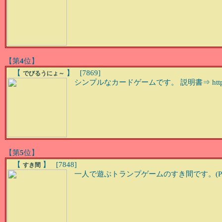
【第
4
位】
【
】 [7869]
でびるうにょ～
シンプルなカードゲームです。 説明書⇒ http://www2.p
【第
5
位】
【
】 [7848]
すき間
一人で遊ぶトランプゲームのすき間です。(Ph