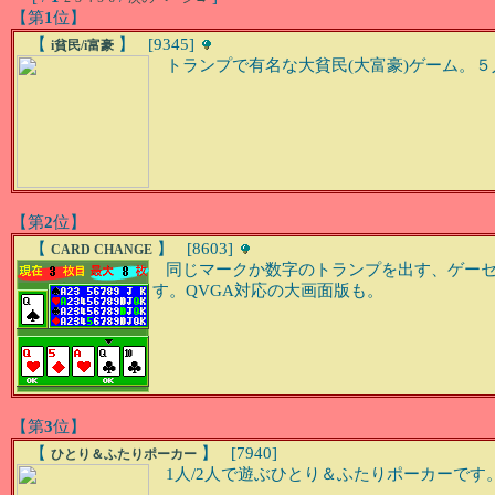
【第
1
位】
【
】 [9345]
i貧民/i富豪
トランプで有名な大貧民(大富豪)ゲーム。５
【第
2
位】
【
】 [8603]
CARD CHANGE
同じマークか数字のトランプを出す、ゲーセンに
す。QVGA対応の大画面版も。
【第
3
位】
【
】 [7940]
ひとり＆ふたりポーカー
1人/2人で遊ぶひとり＆ふたりポーカーです。(