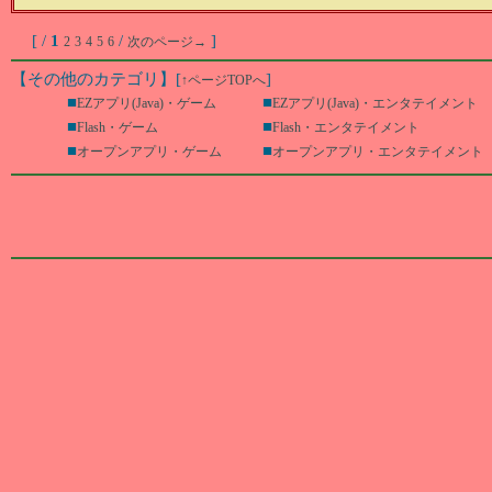
[ /
1
/
]
2
3
4
5
6
次のページ→
【その他のカテゴリ】
[
]
↑ページTOPへ
■
■
EZアプリ(Java)・ゲーム
EZアプリ(Java)・エンタテイメント
■
■
Flash・ゲーム
Flash・エンタテイメント
■
■
オープンアプリ・ゲーム
オープンアプリ・エンタテイメント