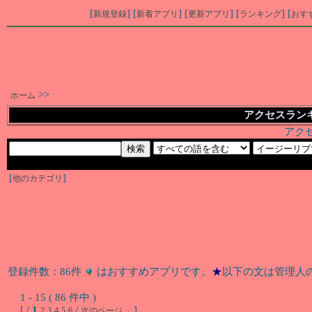
[
] [
] [
] [
] [
新規登録
新着アプリ
更新アプリ
ランキング
おす
>>
ホーム
アクセスランキ
アク
[
]
他のカテゴリ
登録件数：86件
はおすすめアプリです。
★
以下の文は管理人
1 - 15 ( 86 件中 )
[ /
1
/
]
2
3
4
5
6
次のページ→