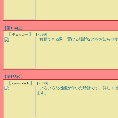
【第
154
位】
【
】 [7899]
チェッカー
移動できる駒、置ける場所などをお知らせする機
【第
155
位】
【
】 [7888]
system clock
いろいろな機能が付いた時計です。詳しくはhttp:/
ます。