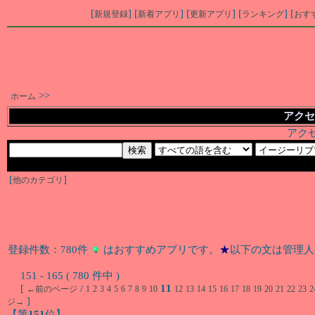
[
] [
] [
] [
] [
新規登録
新着アプリ
更新アプリ
ランキング
おす
>>
ホーム
アクセ
アク
[
]
他のカテゴリ
登録件数：780件
はおすすめアプリです。
★
以下の文は管理人
151 - 165 ( 780 件中 )
[
/
11
←前のページ
1
2
3
4
5
6
7
8
9
10
12
13
14
15
16
17
18
19
20
21
22
23
2
]
ジ→
【第
151
位】