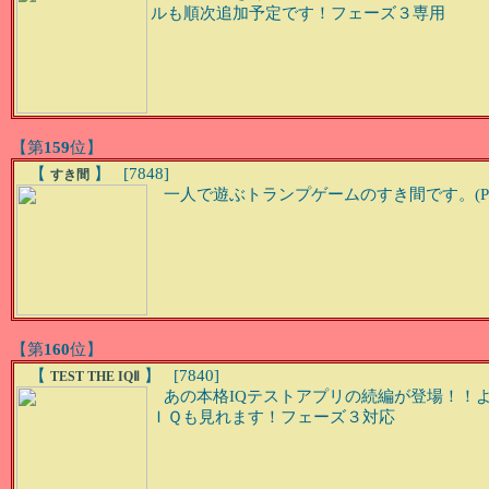
ルも順次追加予定です！フェーズ３専用
【第
159
位】
【
】 [7848]
すき間
一人で遊ぶトランプゲームのすき間です。(Ph
【第
160
位】
【
】 [7840]
TEST THE IQⅡ
あの本格IQテストアプリの続編が登場！！よ
ＩＱも見れます！フェーズ３対応