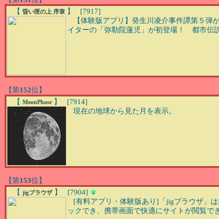
【
】 [7917]
昏い匣の上 序章
【体験版アプリ】癸生川凌介事件譚第５弾が
イターの「弥勒院蓮児」が初登場！ 都市伝
【第
152
位】
【
】 [7914]
MoonPhase
現在の地球から見た月を表示。
【第
153
位】
【
】 [7904]
jigブラウザ
[有料アプリ・体験版あり]「jigブラウザ」
ックでき、携帯画面で快適にサイトが閲覧で