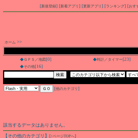
[
] [
] [
] [
] [
新規登録
新着アプリ
更新アプリ
ランキング
おす
>>
ホーム
◆
[0]
◆
[23]
ＧＰＳ／地図
時計／タイマー
◆
[16]
その他
[
]
他のカテゴリ
該当するデータはありません。
【その他のカテゴリ】
[
]
↑ページTOPへ