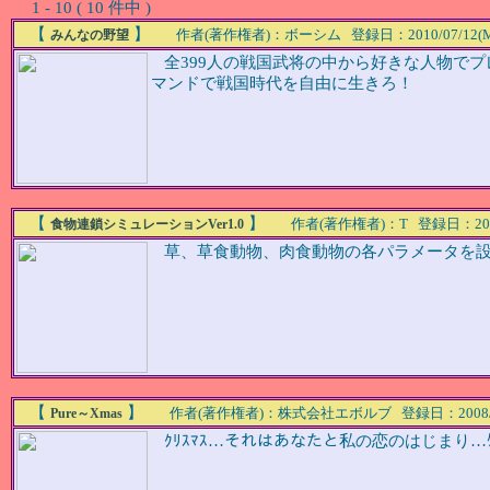
1 - 10 ( 10 件中 )
【
】
作者(著作権者)：ボーシム 登録日：2010/07/12(Mon
みんなの野望
全399人の戦国武将の中から好きな人物でプ
マンドで戦国時代を自由に生きろ！
【
】
作者(著作権者)：T 登録日：2009/09
食物連鎖シミュレーションVer1.0
草、草食動物、肉食動物の各パラメータを設定
【
】
作者(著作権者)：株式会社エボルブ 登録日：2008/07/08
Pure～Xmas
ｸﾘｽﾏｽ…それはあなたと私の恋のはじまり…ｹﾞｰ