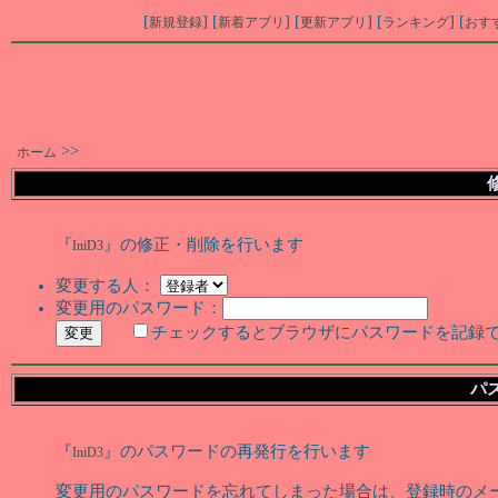
[
] [
] [
] [
] [
新規登録
新着アプリ
更新アプリ
ランキング
おす
>>
ホーム
『
』の修正・削除を行います
IniD3
変更する人：
変更用のパスワード：
チェックするとブラウザにパスワードを記録
パ
『
』のパスワードの再発行を行います
IniD3
変更用のパスワードを忘れてしまった場合は、登録時のメ