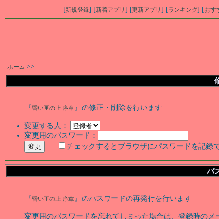
[
] [
] [
] [
] [
新規登録
新着アプリ
更新アプリ
ランキング
おす
>>
ホーム
『
』の修正・削除を行います
昏い匣の上 序章
変更する人：
変更用のパスワード：
チェックするとブラウザにパスワードを記録
パ
『
』のパスワードの再発行を行います
昏い匣の上 序章
変更用のパスワードを忘れてしまった場合は、登録時のメ