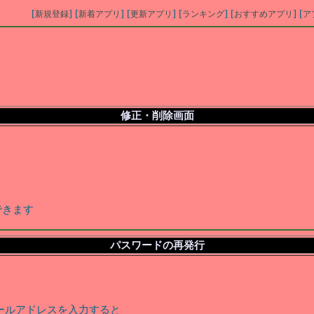
[
] [
] [
] [
] [
] [
新規登録
新着アプリ
更新アプリ
ランキング
おすすめアプリ
ア
修正・削除画面
できます
パスワードの再発行
ールアドレスを入力すると