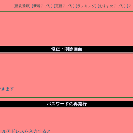
[
] [
] [
] [
] [
] [
新規登録
新着アプリ
更新アプリ
ランキング
おすすめアプリ
ア
修正・削除画面
できます
パスワードの再発行
ールアドレスを入力すると