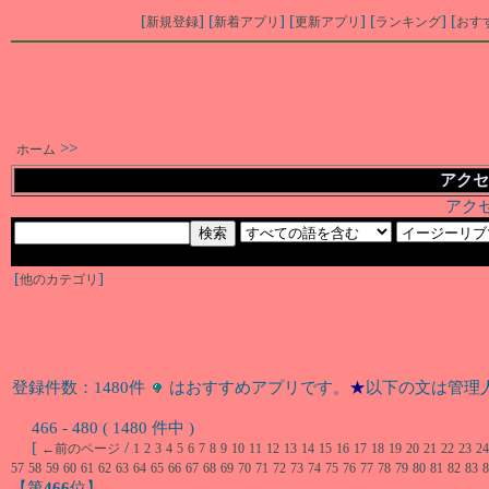
[
] [
] [
] [
] [
新規登録
新着アプリ
更新アプリ
ランキング
おす
>>
ホーム
アクセ
アク
[
]
他のカテゴリ
登録件数：1480件
はおすすめアプリです。
★
以下の文は管理
466 - 480 ( 1480 件中 )
[
/
←前のページ
1
2
3
4
5
6
7
8
9
10
11
12
13
14
15
16
17
18
19
20
21
22
23
24
57
58
59
60
61
62
63
64
65
66
67
68
69
70
71
72
73
74
75
76
77
78
79
80
81
82
83
8
【第
466
位】