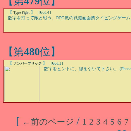
【第
479
位】
【
】 [6614]
Type Fight
数字を打って敵と戦う、RPG風の戦闘画面風タイピングゲーム
【第
480
位】
【
】 [6611]
ナンバーブリッジ
数字をヒントに、線を引いて下さい。 (Phas
[
/
←前のページ
1
2
3
4
5
6
7