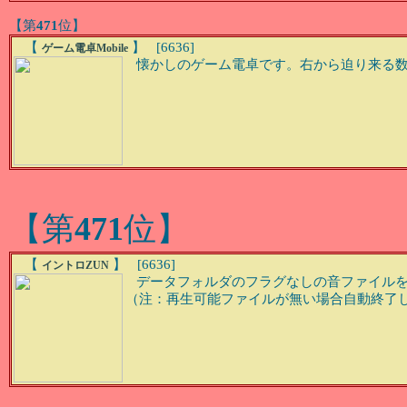
【第
471
位】
【
】 [6636]
ゲーム電卓Mobile
懐かしのゲーム電卓です。右から迫り来る数
【第
471
位】
【
】 [6636]
イントロZUN
データフォルダのフラグなしの音ファイルを
（注：再生可能ファイルが無い場合自動終了