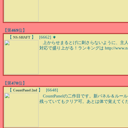
【第
469
位】
【
】 [6662]
NS-SHAFT
上からせまるとげに刺さらないように、主人
対応で盛り上がる！ランキングは http://www.nagi-
【第
470
位】
【
】 [6648]
CountPanel 2nd
CountPanelの二作目です。新パネル＆
残っていてもクリア可。あとは体で覚えてくだ