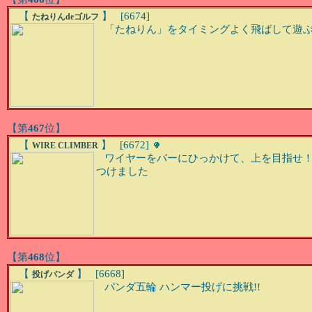
【
】 [6674]
たねりんdeゴルフ
「たねりん」をタイミングよく飛ばして遊ぶ
【第
467
位】
【
】 [6672]
WIRE CLIMBER
ワイヤーをバーにひっかけて、上を目指せ！
つけました
【第
468
位】
【
】 [6668]
投げパンダ
パンダ五輪 ハンマー投げに挑戦!!