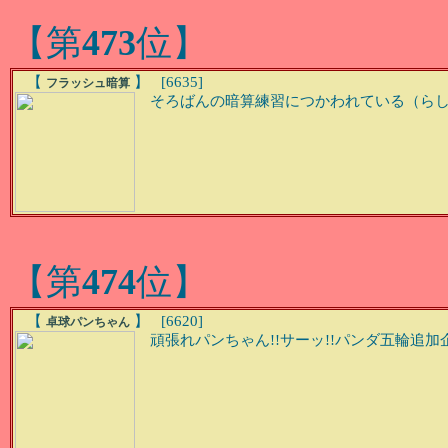
【第
473
位】
【
】 [6635]
フラッシュ暗算
そろばんの暗算練習につかわれている（らしい）
【第
474
位】
【
】 [6620]
卓球パンちゃん
頑張れパンちゃん!!サーッ!!パンダ五輪追