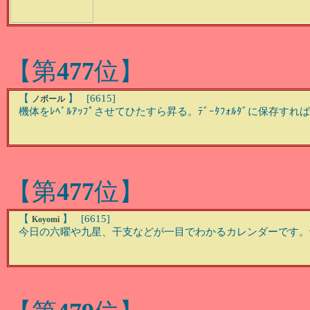
【第
477
位】
【
】 [6615]
ノボール
機体をﾚﾍﾞﾙｱｯﾌﾟさせてひたすら昇る。ﾃﾞｰﾀﾌｫﾙﾀﾞに保存
【第
477
位】
【
】 [6615]
Koyomi
今日の六曜や九星、干支などが一目でわかるカレンダーです。