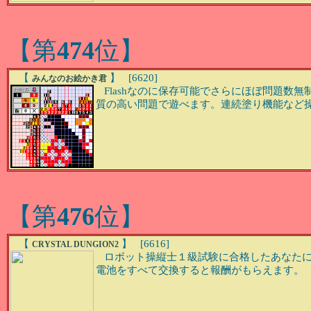
【第
474
位】
【
】 [6620]
みんなのお絵かき君
Flashなのに保存可能でさらにほぼ問題数無制限
質の高い問題で遊べます。連続塗り機能など
【第
476
位】
【
】 [6616]
CRYSTAL DUNGION2
ロボット操縦士１級試験に合格したあなたに
電池をすべて交換すると報酬がもらえます。