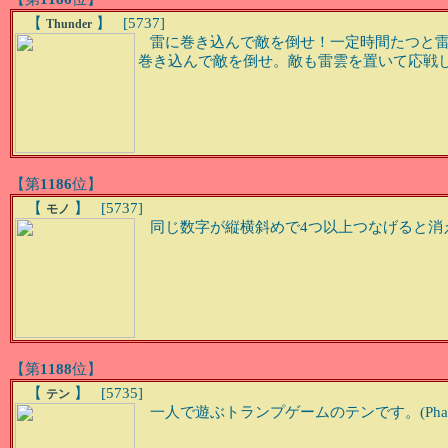
【
】 [5737]
Thunder
雷に巻き込んで敵を倒せ！一定時間たつと雷
巻き込んで敵を倒せ。敵も雷雲を置いて応戦
【第
1186
位】
【
】 [5737]
モノ
同じ数字が縦横斜めで4つ以上つなげると消
【第
1188
位】
【
】 [5735]
テン
一人で遊ぶトランプゲームのテンです。(Phas