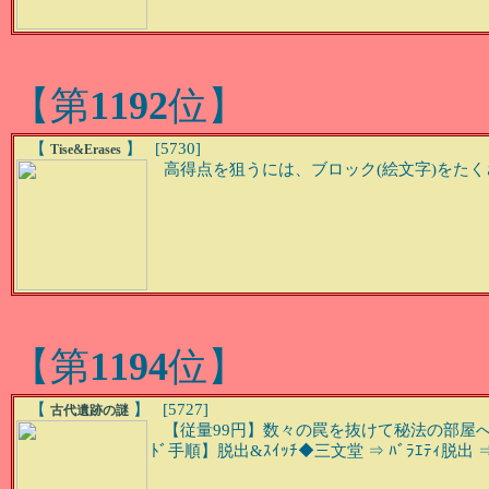
【第
1192
位】
【
】 [5730]
Tise&Erases
高得点を狙うには、ブロック(絵文字)をた
【第
1194
位】
【
】 [5727]
古代遺跡の謎
【従量99円】数々の罠を抜けて秘法の部屋へと
ﾄﾞ手順】脱出&ｽｲｯﾁ◆三文堂 ⇒ ﾊﾞﾗｴﾃｨ脱出 