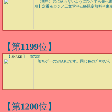
【無料】穴に落ちないようにひたすら先へ進む､単純明
順】定番＆カジノ三文堂⇒ezlib限定無料⇒東京ﾚﾄ
【第
1199
位】
【
】 [5723]
SNAKE
落ちゲーのSNAKEです。同じ色のﾌﾞﾛｯｸ
【第
1200
位】