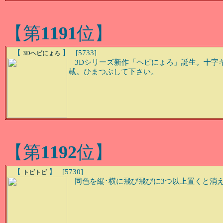
【第
1191
位】
【
】 [5733]
3Dヘビにょろ
3Dシリーズ新作「ヘビにょろ」誕生。十字
載。ひまつぶして下さい。
【第
1192
位】
【
】 [5730]
トビトビ
同色を縦･横に飛び飛びに3つ以上置くと消えます