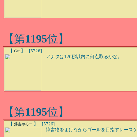
【第
1195
位】
【
】 [5726]
Get
アナタは120秒以内に何点取るかな。
【第
1195
位】
【
】 [5726]
爆走やろー
障害物をよけながらゴールを目指すレース