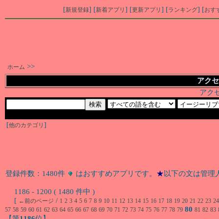
[
] [
] [
] [
] [
新規登録
新着アプリ
更新アプリ
ランキング
おす
>>
ホーム
アクセ
アク
[
]
他のカテゴリ
登録件数：1480件
はおすすめアプリです。
★
以下の文は管理
1186 - 1200 ( 1480 件中 )
[
/
←前のページ
1
2
3
4
5
6
7
8
9
10
11
12
13
14
15
16
17
18
19
20
21
22
23
24
80
57
58
59
60
61
62
63
64
65
66
67
68
69
70
71
72
73
74
75
76
77
78
79
81
82
83
【第
1186
位】