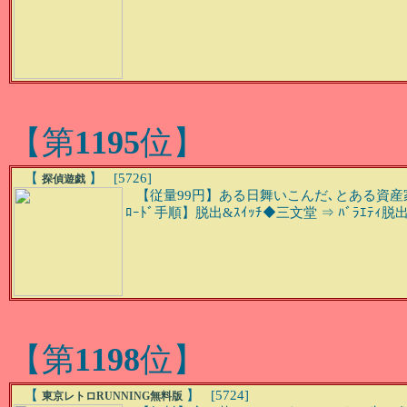
【第
1195
位】
【
】 [5726]
探偵遊戯
【従量99円】ある日舞いこんだ､とある資産家
ﾛｰﾄﾞ手順】脱出&ｽｲｯﾁ◆三文堂 ⇒ ﾊﾞﾗｴﾃｨ脱出
【第
1198
位】
【
】 [5724]
東京レトロRUNNING無料版