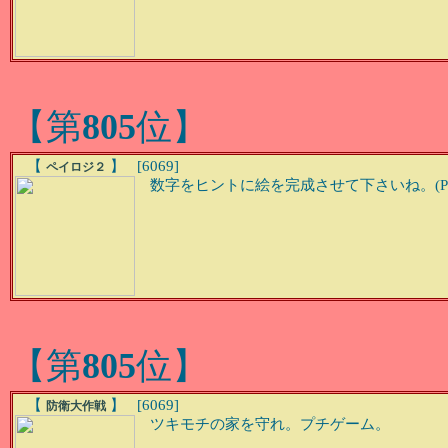
【第
805
位】
【
】 [6069]
ペイロジ２
数字をヒントに絵を完成させて下さいね。(Ph
【第
805
位】
【
】 [6069]
防衛大作戦
ツキモチの家を守れ。プチゲーム。