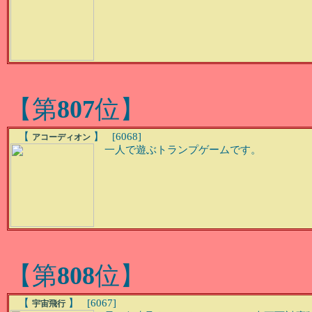
【第
807
位】
【
】 [6068]
アコーディオン
一人で遊ぶトランプゲームです。
【第
808
位】
【
】 [6067]
宇宙飛行