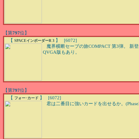
【第
797
位】
【
】 [6072]
SPACEインボーダーR 3
魔界横断セーブの旅COMPACT 第3弾。 
QVGA版もあり。
【第
797
位】
【
】 [6072]
フォー･カード
君は二番目に強いカードを出せるか。(Phase