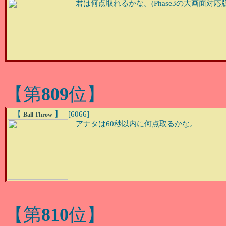
君は何点取れるかな。(Phase3の大画面対応
【第
809
位】
【
】 [6066]
Ball Throw
アナタは60秒以内に何点取るかな。
【第
810
位】