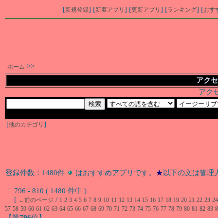
[
] [
] [
] [
] [
新規登録
新着アプリ
更新アプリ
ランキング
おす
>>
ホーム
アクセ
アク
[
]
他のカテゴリ
登録件数：1480件
はおすすめアプリです。
★
以下の文は管理
796 - 810 ( 1480 件中 )
[
/
←前のページ
1
2
3
4
5
6
7
8
9
10
11
12
13
14
15
16
17
18
19
20
21
22
23
24
57
58
59
60
61
62
63
64
65
66
67
68
69
70
71
72
73
74
75
76
77
78
79
80
81
82
83
8
【第
796
位】