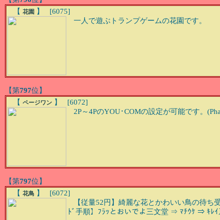
【
】 [6075]
花園
一人で遊ぶトランプゲームの花園です。
【第
797
位】
【
】 [6072]
ページワン
2P～4PのYOU･COMの設定が可能です。(Ph
【第
797
位】
【
】 [6072]
花鳥
【従量52円】綺麗な花とかわいい鳥の待ち受けで
ﾄﾞ手順】ﾌﾗｯとおいでよ三文堂 ⇒ ﾏﾁｳｹ ⇒ ｷﾚｲ系