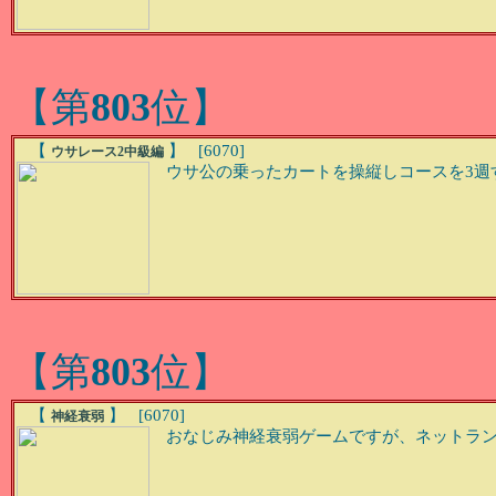
【第
803
位】
【
】 [6070]
ウサレース2中級編
ウサ公の乗ったカートを操縦しコースを3週
【第
803
位】
【
】 [6070]
神経衰弱
おなじみ神経衰弱ゲームですが、ネットラン