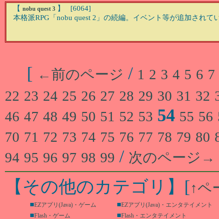
【
】 [6064]
nobu quest 3
本格派RPG「nobu quest 2」の続編。イベント等が追加されて
[
/
←前のページ
1
2
3
4
5
6
7
22
23
24
25
26
27
28
29
30
31
32
54
46
47
48
49
50
51
52
53
55
56
70
71
72
73
74
75
76
77
78
79
80
/
94
95
96
97
98
99
次のページ→
【その他のカテゴリ】
[
↑ペ
■
■
EZアプリ(Java)・ゲーム
EZアプリ(Java)・エンタテイメント
■
■
Flash・ゲーム
Flash・エンタテイメント